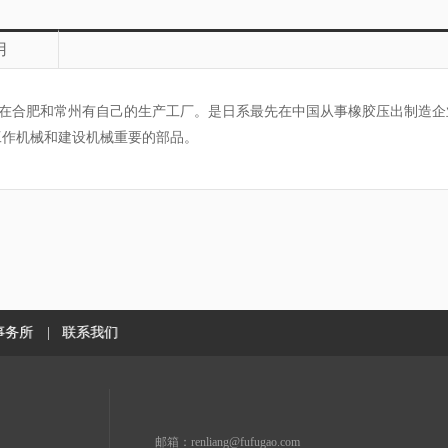
用
合肥和常州有自己的生产工厂。是日系最先在中国从事橡胶压出制造企
工作机械和建设机械重要的部品。
事务所
|
联系我们
邮箱：renliang@fufugao.com